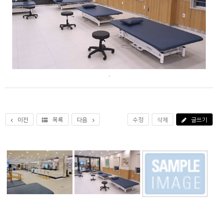
.
이전
목록
다음
수정
삭제
글쓰기