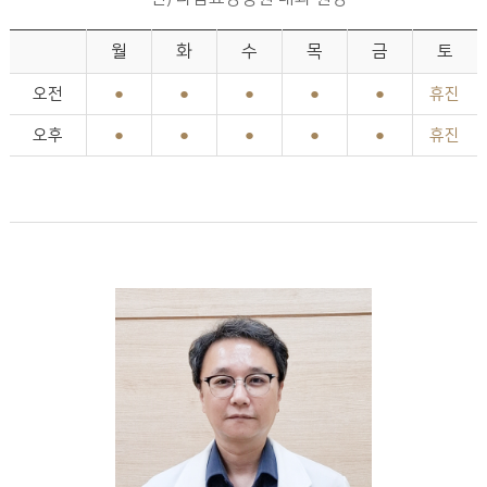
월
화
수
목
금
토
오전
●
●
●
●
●
휴진
오후
●
●
●
●
●
휴진