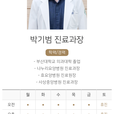
박기범 진료과장
학력/경력
- 부산대학교 의과대학 졸업
- 나누리요양병원 진료과장
- 효요양병원 진료원장
- 사상중앙병원 진료과장
월
화
수
목
금
토
오전
●
●
●
●
●
휴진