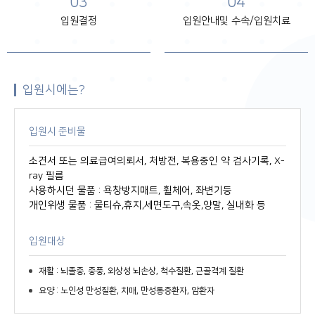
03
04
입원결정
입원안내및 수속/입원치료
입원시에는?
입원시 준비물
소견서 또는 의료급여의뢰서, 처방전, 복용중인 약 검사기록, X-
ray 필름
사용하시던 물품 : 욕창방지매트, 휠체어, 좌변기등
개인위생 물품 : 물티슈,휴지,세면도구,속옷,양말, 실내화 등
입원대상
재활 : 뇌졸중, 중풍, 외상성 뇌손상, 척수질환, 근골격계 질환
요양 : 노인성 만성질환, 치매, 만성통증환자, 암환자